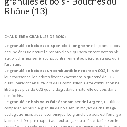
granulés et bois - Bouches du
Rhône (13)
CHAUDIÈRE A GRANULÉS DE BOIS :
Le granulé de bois est disponible à long terme
, le granulé bois
est une énergie naturelle renouvelable qui sera encore accessible
aux prochaines générations, contrairement au pétrole, au gaz ou à
l‘uranium.
Le granulé de bois est un combustible neutre en CO2
, l
ors de
leur croissance, les arbres fixent exactement la quantité de CO2
qu’ils libèreront ensuite lors de la combustion. Cette combustion ne
libère pas plus de CO2 que la dégradation naturelle du bois dans
nos forêts.
Le granulé de bois vous fait économiser de l‘argent
, Il suffit de
comparer les prix : le granulé de bois est un moyen de chauffage
écologique, mais aussi économique. Le granulé de bois est l’énergie
la moins chère par rapport au fioul au gaz ou à l’électricité selon le
Ministère de l’Ecologie et de l’Energie (source Ministère de l’Ecologie –