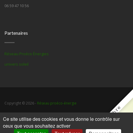
06 59 47 10 56
Partenaires
Réseau Proéco Énergies
univers soleil
Copyright © 2026 -
Réseau proéco-énergie
Ce site utilise des cookies et vous donne le contrôle sur
Accueil
Mentions légales
Contact
Gestion des cookies
ceux que vous souhaitez activer
Communauté Web