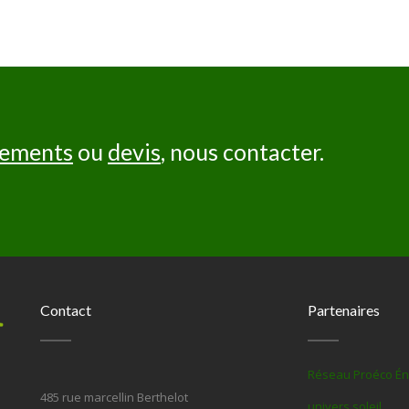
nements
ou
devis
, nous contacter.
Contact
Partenaires
Réseau Proéco Én
485 rue marcellin Berthelot
univers soleil