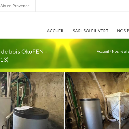
0 Aix en Provence
ACCUEIL
SARL SOLEIL VERT
NOS 
s de bois ÖkoFEN -
Accueil
/
Nos réali
(13)