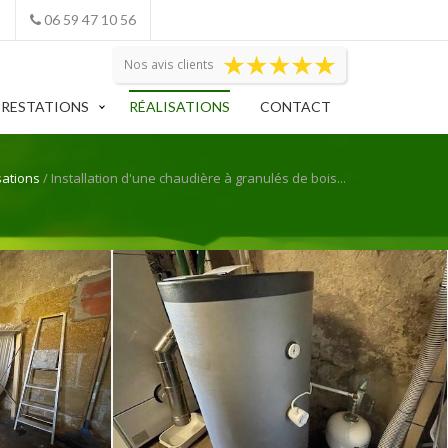
06 59 47 10 56
Nos avis clients
PRESTATIONS
RÉALISATIONS
CONTACT
sations
/ Installation d'une chaudière à granulés de bois...