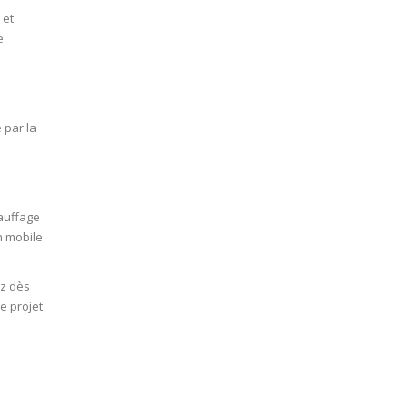
 et
e
 par la
hauffage
n mobile
z dès
e projet