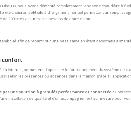
ois ÖkoFEN, nous avons démonté complètement l’ancienne chaudière à fuel
 il a été choisi un petit silo à chargement manuel permettant un remplissag
 de 200 litres assurera les besoins de notre cliente.
désemboué afin de repartir sur une base saine en étant désormais alimenté
e confort
ée à Internet, permettent d'optimiser le fonctionnement du système de c
aussi selon les présences ou absences dans la maison grâce à l'applicatio
e par une solution à granulés performante et connectée ?
Contacte
une installation de qualité et d’un accompagnement sur mesure pour votr