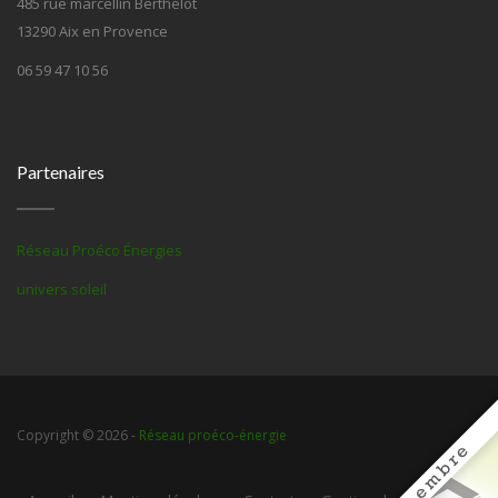
485 rue marcellin Berthelot
13290 Aix en Provence
06 59 47 10 56
Partenaires
Réseau Proéco Énergies
univers soleil
Copyright © 2026 -
Réseau proéco-énergie