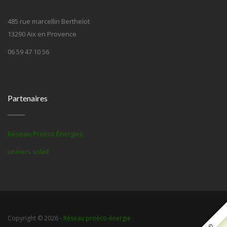
485 rue marcellin Berthelot
13290 Aix en Provence
06 59 47 10 56
Partenaires
Réseau Proéco Énergies
univers soleil
Copyright © 2026 -
Réseau proéco-énergie