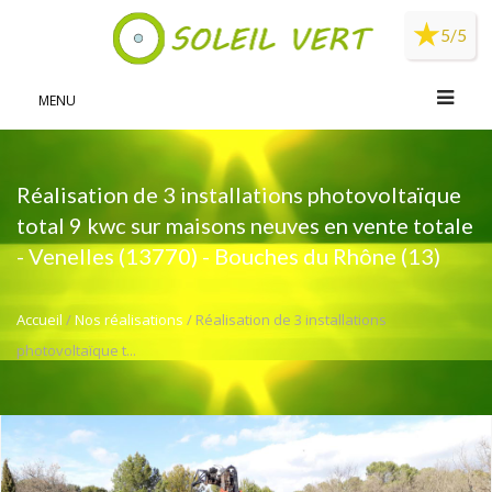
Panneau de gestion des cookies
5/5
MENU
Réalisation de 3 installations photovoltaïque
total 9 kwc sur maisons neuves en vente totale
- Venelles (13770) - Bouches du Rhône (13)
Accueil
/
Nos réalisations
/ Réalisation de 3 installations
photovoltaïque t...