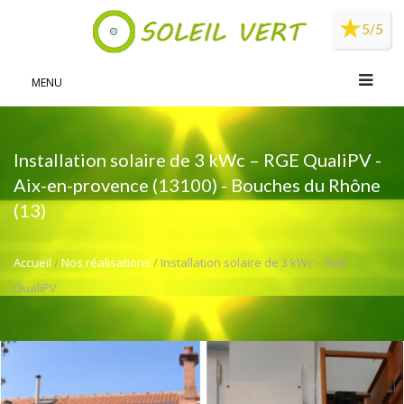
Panneau de gestion des cookies
5/5
MENU
Installation solaire de 3 kWc – RGE QualiPV -
Aix-en-provence (13100) - Bouches du Rhône
(13)
Accueil
/
Nos réalisations
/ Installation solaire de 3 kWc – RGE
QualiPV