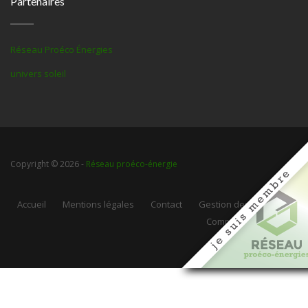
Partenaires
Réseau Proéco Énergies
univers soleil
Copyright © 2026 -
Réseau proéco-énergie
Accueil
Mentions légales
Contact
Gestion des cookies
Communauté Web