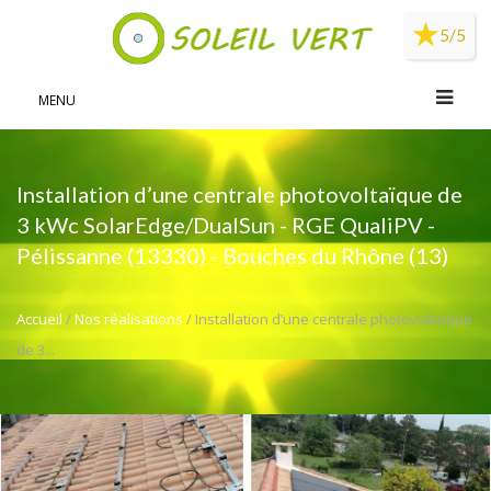
Panneau de gestion des cookies
5/5
MENU
Installation d’une centrale photovoltaïque de
3 kWc SolarEdge/DualSun - RGE QualiPV -
Pélissanne (13330) - Bouches du Rhône (13)
Accueil
/
Nos réalisations
/ Installation d’une centrale photovoltaïque
de 3...