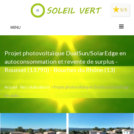
Panneau de gestion des cookies
5/5
MENU
Projet photovoltaïque DualSun/SolarEdge en
autoconsommation et revente de surplus -
Rousset (13790) - Bouches du Rhône (13)
Accueil
/
Nos réalisations
/ Projet photovoltaïque DualSun/SolarEdge
en auto...