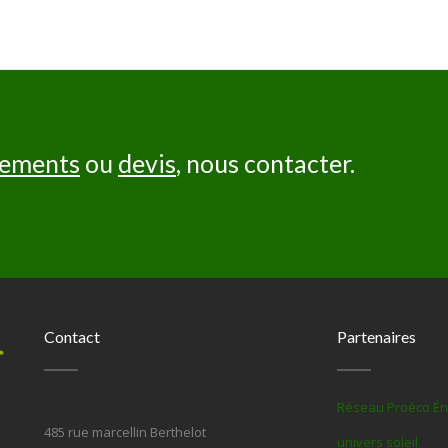
nements
ou
devis
, nous contacter.
Contact
Partenaires
Réseau Proéco Én
485 rue marcellin Berthelot
univers soleil