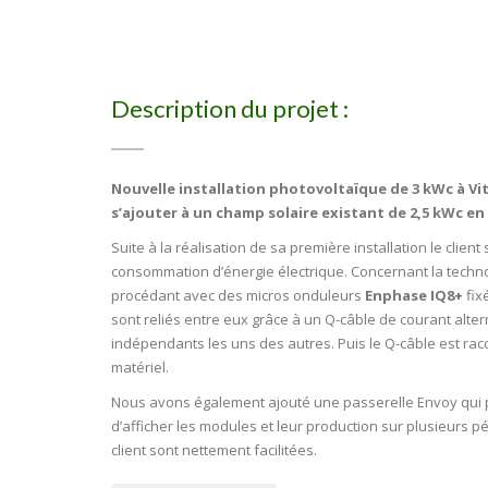
Description du projet :
Nouvelle installation photovoltaïque de 3 kWc à Vi
s’ajouter à un champ solaire existant de 2,5 kWc 
Suite à la réalisation de sa première installation le clie
consommation d’énergie électrique. Concernant la technol
procédant avec des micros onduleurs
Enphase IQ8+
fix
sont reliés entre eux grâce à un Q-câble de courant altern
indépendants les uns des autres. Puis le Q-câble est rac
matériel.
Nous avons également ajouté une passerelle Envoy qui perm
d’afficher les modules et leur production sur plusieurs péri
client sont nettement facilitées.