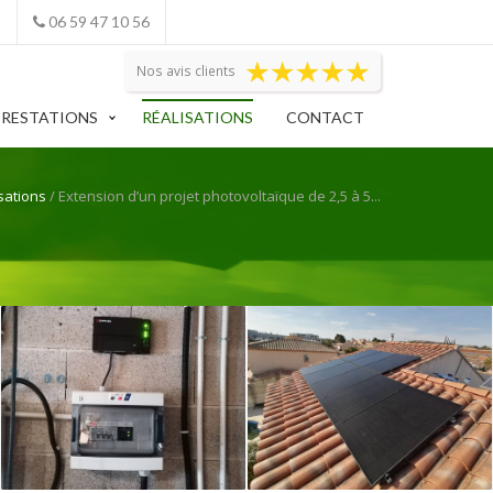
06 59 47 10 56
Nos avis clients
PRESTATIONS
RÉALISATIONS
CONTACT
sations
/ Extension d’un projet photovoltaïque de 2,5 à 5...