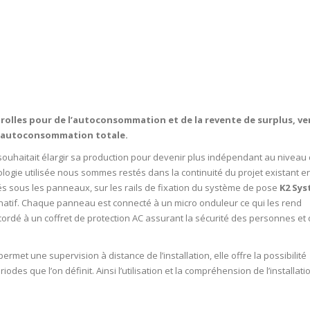
trolles pour de l’autoconsommation et de la revente de surplus, v
en autoconsommation totale.
nt souhaitait élargir sa production pour devenir plus indépendant au niveau
ogie utilisée nous sommes restés dans la continuité du projet existant e
és sous les panneaux, sur les rails de fixation du système de pose
K2 Sys
atif.
Chaque panneau est connecté à un micro onduleur ce qui les rend
cordé à un coffret de protection AC assurant la sécurité des personnes et
et une supervision à distance de l’installation, elle offre la possibilité
odes que l’on définit. Ainsi l’utilisation et la compréhension de l’installati