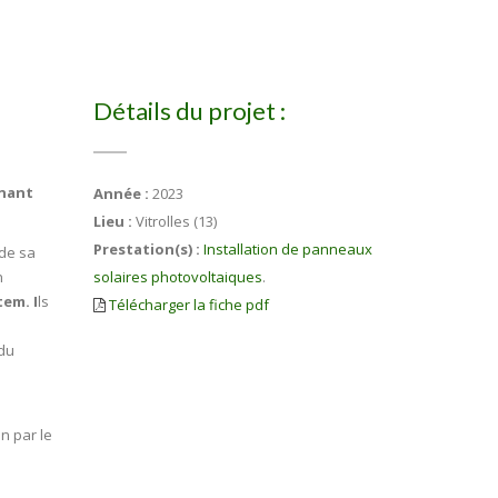
Détails du projet :
enant
Année :
2023
Lieu :
Vitrolles (13)
Prestation(s) :
Installation de panneaux
 de sa
n
solaires photovoltaiques
.
tem. I
ls
Télécharger la fiche pdf
 du
on par le