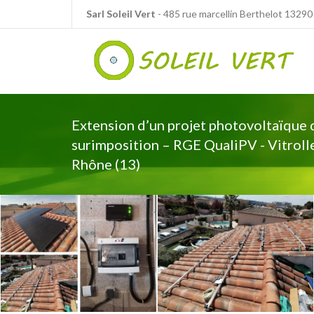
Panneau de gestion des cookies
Sarl Soleil Vert
- 485 rue marcellin Berthelot 1329
Extension d’un projet photovoltaïque 
surimposition – RGE QualiPV - Vitroll
Rhône (13)