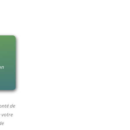
ion
onté de
e votre
de