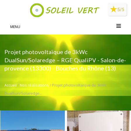
Panneau de gestion des cookies
5/5
MENU
Projet photovoltaïque de 3kWc
DualSun/Solaredge – RGE QualiPV - Salon-de-
provence (13300) - Bouches du Rhône (13)
Accueil
/
Nos réalisations
/ Projet photovoltaïque de 3kWc
DualSun/Solaredge...