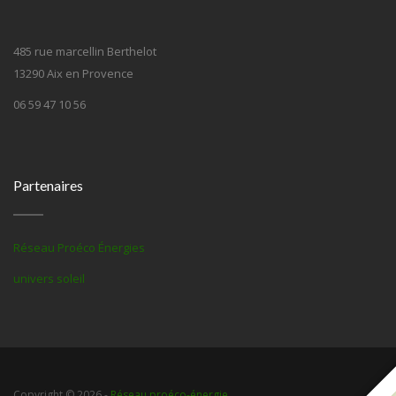
485 rue marcellin Berthelot
13290 Aix en Provence
06 59 47 10 56
Partenaires
Réseau Proéco Énergies
univers soleil
Copyright © 2026 -
Réseau proéco-énergie